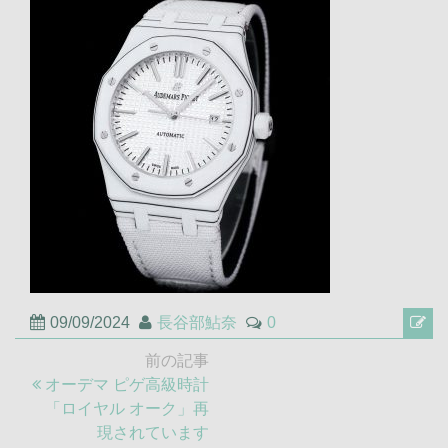
09/09/2024
長谷部鮎奈
0
投
前の記事
稿
前
オーデマ ピゲ高級時計
ナ
の
「ロイヤル オーク」再
ビ
記
現されています
ゲ