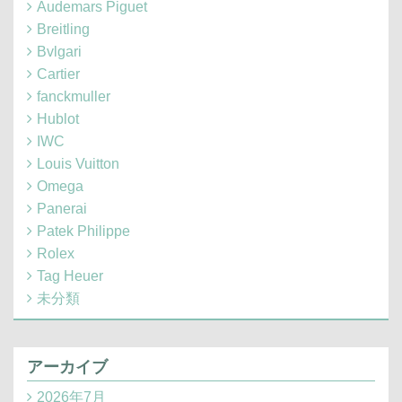
Audemars Piguet
Breitling
Bvlgari
Cartier
fanckmuller
Hublot
IWC
Louis Vuitton
Omega
Panerai
Patek Philippe
Rolex
Tag Heuer
未分類
アーカイブ
2026年7月