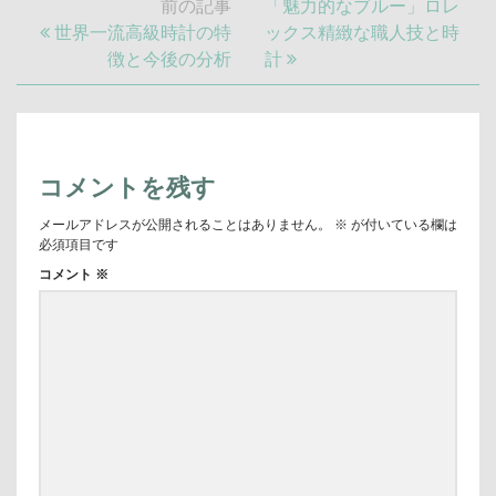
次
前の記事
「魅力的なブルー」ロレ
ナ
前
の
世界一流高級時計の特
ックス精緻な職人技と時
ビ
の
記
徴と今後の分析
計
ゲ
記
事:
ー
シ
事:
ョ
ン
コメントを残す
メールアドレスが公開されることはありません。
※
が付いている欄は
必須項目です
コメント
※