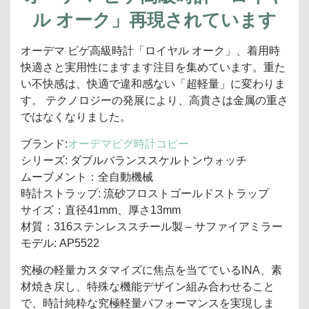
ル オーク」再現されています
オーデマ ピゲ高級時計「ロイヤル オーク」、着用時
快適さと実用性にますます注目を集めています。重た
い不快感は、快適で違和感ない「超軽量」に変わりま
す。 テクノロジーの発展により、高貴さは金属の重さ
ではなくなりました。
ブランド:
オーデマピグ時計コピー
シリーズ: ダブルバランススケルトンウォッチ
ムーブメント：全自動機械
時計ストラップ: 流砂フロストゴールドストラップ
サイズ：直径41mm、厚さ13mm
材質：316ステンレススチール製 – サファイアミラー
モデル: AP5522
究極の軽量カスタマイズに焦点を当てているINA、素
材焼き戻し、特殊な機能デザイン組み合わせること
で、時計純粋な究極軽量パフォーマンスを実現しま