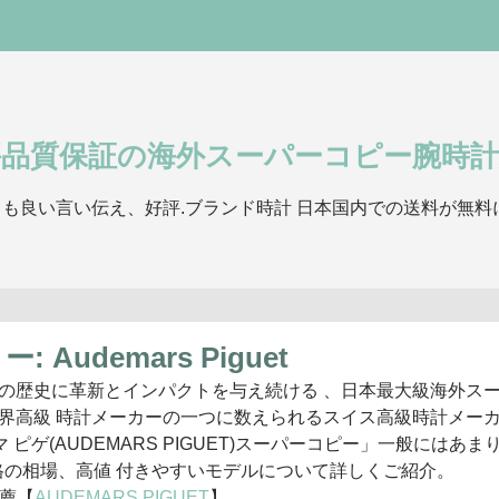
評品質保証の海外スーパーコピー腕時計
も良い言い伝え、好評.ブランド時計 日本国内での送料が無料
ー:
Audemars Piguet
業界の歴史に革新とインパクトを与え続ける 、日本最大級海外ス
世界高級 時計メーカーの一つに数えられるスイス高級時計メー
ゲ(AUDEMARS PIGUET)スーパーコピー」一般にはあま
の相場、高値 付きやすいモデルについて詳しくご紹介。
薦【
AUDEMARS PIGUET
】