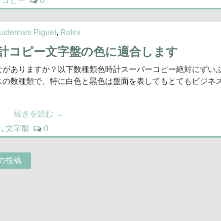
ゲコピー
0
udemars Piguet
,
Rolex
計コピー文字盤の色に適合します
ながありますか？以下数種類色時計スーパーコピー絶対にずい
スの数種類で、特に白色と黒色は盤面を表してもとてもビジネ
続きを読む
→
ン
,
文字盤
0
の投稿