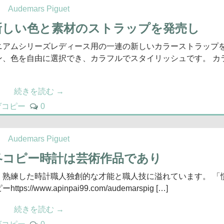
Audemars Piguet
新しい色と素材のストラップを発売し
ニアムシリーズレディース用の一連の新しいカラーストラップ
ン、色を自由に選択でき、カラフルでスタイリッシュです。 カ
続きを読む
→
ゲコピー
0
Audemars Piguet
各コピー時計は芸術作品であり
、熟練した時計職人独創的な才能と職人技に溢れています。 「
ww.apinpai99.com/audemarspig […]
続きを読む
→