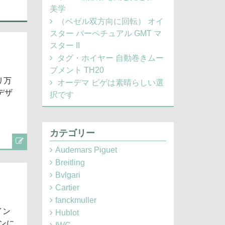
美学
（ベゼル双方向に回転） オイ
スター パーペチュアル GMT マ
スター II
タグ・ホイヤー 自動巻きムー
ブメント TH20
リ万
オーデマ ピゲは素晴らしい選
デザ
択です
カテゴリー
Audemars Piguet
Breitling
Bvlgari
Cartier
fanckmuller
イン
Hublot
ンに