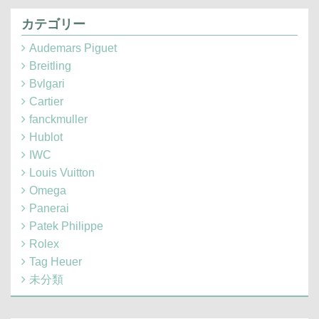
カテゴリー
Audemars Piguet
Breitling
Bvlgari
Cartier
fanckmuller
Hublot
IWC
Louis Vuitton
Omega
Panerai
Patek Philippe
Rolex
Tag Heuer
未分類