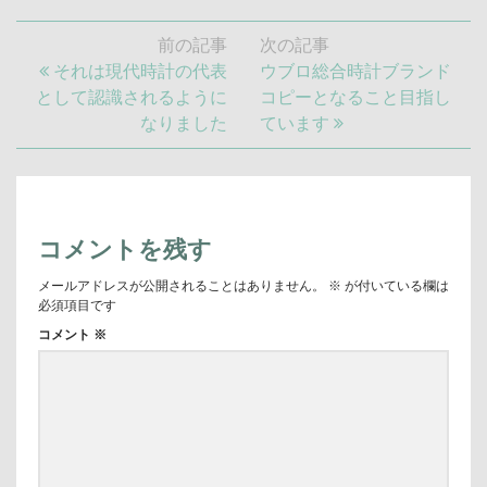
投
前の記事
次の記事
稿
前
次
それは現代時計の代表
ウブロ総合時計ブランド
ナ
の
の
として認識されるように
コピーとなること目指し
ビ
記
記
なりました
ています
ゲ
事:
事:
ー
シ
ョ
ン
コメントを残す
メールアドレスが公開されることはありません。
※
が付いている欄は
必須項目です
コメント
※