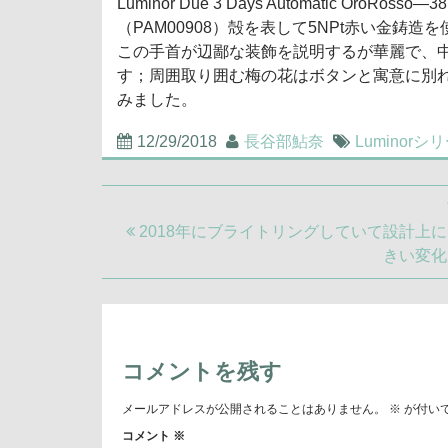
Luminor Due 3 Days Automatic 
（PAM00908）殻を表して5NPt赤い金
この手首が辺鄙な装飾を説明するが華麗で、
す；周囲取り囲む梅の花はボタンと寓意に別
みました。
12/29/2018
長谷部鮎奈
Luminorシ
投
稿
前
2018年にブライトリングしていて設計上
ナ
の
きい変化
ビ
記
ゲ
事:
ー
シ
ョ
コメントを残す
ン
メールアドレスが公開されることはありません。
※
が付い
コメント
※