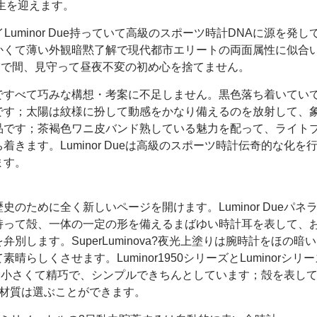
生を迎えます。
Luminor Due持っていて高級のスポーツ時計DNAに源を発し
かくて薄い外観暗黙了解で現代都市エリートの両面属性に似合
首戦友で間、見守って昼夜不変の初め心を捨てません。
ですべて巧みな構想・考案に不足しません。黒色落ち着いてい
です；太陽は紋様に扮して動感をかなり備えるのを放射して、
品です；茶褐色ワニ皮バンド熟している魅力を配って、ライト
きます。Luminor Dueは高級のスポーツ時計伝奇的な化を
ます。
ライ歴史のために全く新しいページを開けます。Luminor Dueパネ
持って殻、一体の一定の形を備えるまばゆい時計耳を表して、
します。SuperLuminova?夜光上塗りは腕時計をほの暗
しくさせます。Luminor1950シリーズとLuminorシリ
て薄くて小さくて精巧で、シンプルできちんとしています；殻を表し
の材質は選ぶことができます。