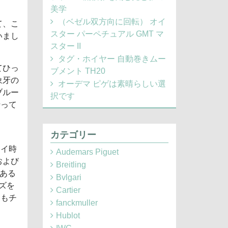
美学
（ベゼル双方向に回転） オイ
て、こ
スター パーペチュアル GMT マ
いまし
スター II
タグ・ホイヤー 自動巻きムー
てひっ
ブメント TH20
象牙の
オーデマ ピゲは素晴らしい選
ブルー
択です
行って
カテゴリー
ライ時
Audemars Piguet
および
Breitling
いある
Bvlgari
ーズを
Cartier
てもチ
fanckmuller
Hublot