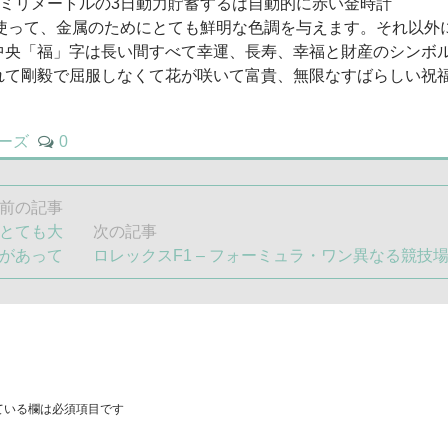
OroRosso―38ミリメートルの3日動力貯蓄するは自動的に赤い金時計
鋳造を使って、金属のためにとても鮮明な色調を与えます。それ以外
中央「福」字は長い間すべて幸運、長寿、幸福と財産のシンボ
れて剛毅で屈服しなくて花が咲いて富貴、無限なすばらしい祝
リーズ
0
前の記事
にとても大
次の記事
次
があって
ロレックスF1 – フォーミュラ・ワン異なる競技
の
記
事:
ている欄は必須項目です