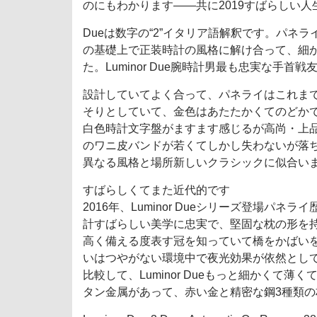
のにもわかります――共に2019すばらしい人
Dueは数字の“2”イタリア語解釈です。パネライ
の基礎上で正装時計の風格に解け合って、細
た。Luminor Due腕時計男最も忠実な手
設計していてよく合って、パネライはこれま
そりとしていて、金色はあたたかくてのどか
白色時計文字盤がますます感じるが高尚・上
のワニ皮バンドが若くてしかし失わないが落ち着
異なる風格と場所新しいクラシックに似合い
すばらしくてまた近代的です
2016年、Luminor Dueシリーズ登場パネ
計すばらしい美学に忠実で、堅固な枕の形を
高く備える度表す冠を知っていて橋をかばいを弁別
いはつやがない環境中で夜光効果が依然として素晴ら
比較して、Luminor Dueもっと細かく
タン金属があって、赤い金と精密な鋼3種類