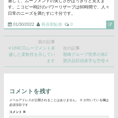
通して、ムーブメントの美しさがはっきりと見えま
す。こコピー時計のパワーリザーブは60時間で、人々
日常のニーズを満たすに十分です。
01/30/2022
長谷部鮎奈
0
投
前の記事
稿
前
UNICOムーブメント卓
次の記事
ナ
の
次
越した柔軟性を示してい
暦峰グループ世界の第2
ビ
記
の
ます
贅沢品巨頭派手な空母
ゲ
事:
記
ー
シ
事:
ョ
ン
コメントを残す
メールアドレスが公開されることはありません。
※
が付いている欄は
必須項目です
コメント
※