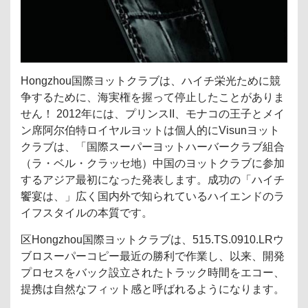
Hongzhou国際ヨットクラブは、ハイチ栄光ために競
争するために、海実権を握って停止したことがありま
せん！ 2012年には、プリンスII、モナコの王子とメイ
ン席阿尔伯特ロイヤルヨットは個人的にVisunヨット
クラブは、「国際スーパーヨットハーバークラブ組合
（ラ・ベル・クラッセ地）中国のヨットクラブに参加
するアジア最初になった発表します。成功の「ハイチ
饗宴は、」広く国内外で知られているハイエンドのラ
イフスタイルの本質です。
区Hongzhou国際ヨットクラブは、515.TS.0910.LRウ
ブロスーパーコピー最近の勝利で作業し、以来、開発
プロセスをバック設立されたトラック時間をエコー、
提携は自然なフィット感と呼ばれるようになります。