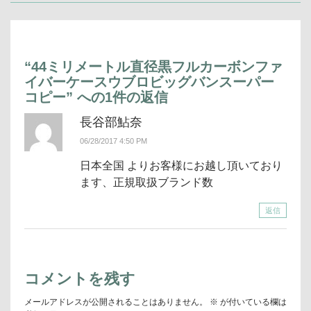
記
事:
ー
シ
事:
ョ
ン
“
44ミリメートル直径黒フルカーボンファ
イバーケースウブロビッグバンスーパー
コピー
” への1件の返信
長谷部鮎奈
06/28/2017 4:50 PM
日本全国 よりお客様にお越し頂いており
ます、正規取扱ブランド数
返信
コメントを残す
メールアドレスが公開されることはありません。
※
が付いている欄は