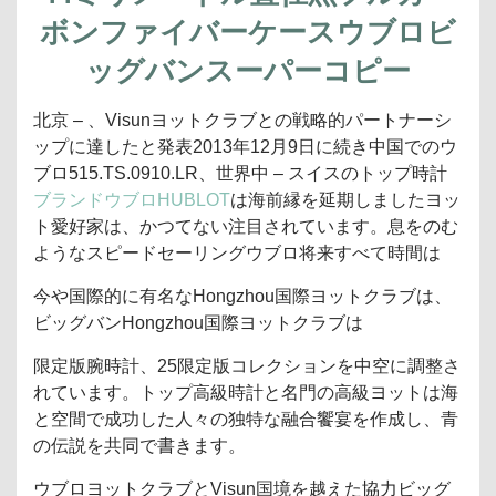
ボンファイバーケースウブロビ
ッグバンスーパーコピー
北京 – 、Visunヨットクラブとの戦略的パートナーシ
ップに達したと発表2013年12月9日に続き中国でのウ
ブロ515.TS.0910.LR、世界中 – スイスのトップ時計
ブランドウブロHUBLOT
は海前縁を延期しましたヨッ
ト愛好家は、かつてない注目されています。息をのむ
ようなスピードセーリングウブロ将来すべて時間は
今や国際的に有名なHongzhou国際ヨットクラブは、
ビッグバンHongzhou国際ヨットクラブは
限定版腕時計、25限定版コレクションを中空に調整さ
れています。トップ高級時計と名門の高級ヨットは海
と空間で成功した人々の独特な融合饗宴を作成し、青
の伝説を共同で書きます。
ウブロヨットクラブとVisun国境を越えた協力ビッグ