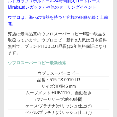
ルドカップ（ボルドール24時間耐久ロードレース
Mirabaudレガッタ）や他のセーリングイベント
ウブロは、海への情熱を持つと究極の征服が続く上前
進。
弊店は最高品質のウブロスーパーコピー時計n級品を
取扱っています。ウブロコピー新作&人気は日本送料
無料で、ブランドHUBLOT品質は2年無料保証になり
ます。
ウブロスーパーコピー最新検索
ウブロスーパーコピー
品番：515.TS.0910.LR
サイズ:直径45 mm
ムーブメント:HUB1110 、自動巻き
パワーリザーブ:約40時間
ケース:プラチナ(ポリッシュ仕上げ)
ベゼル:プラチナ(ポリッシュ仕上げ)