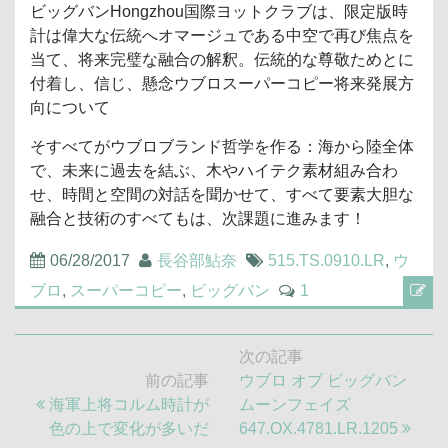
ビッグバンHongzhou国際ヨットクラブは、限定版時
計は偉大な伝統へオマージュである中空で再び焦点を
当て、将来完璧な融合の解釈。伝統的な尊敬ためとに
付着し、信じ、懸念ウブロスーパーコピー将来発展方
向について
そすべてがウブロブランド哲学を作る：海から陸全体
で、未来に過去を結ぶ、木やハイテク素材組み合わ
せ、時間と空間の対話を聞かせて、すべて要素大胆な
融合と技術のすべてもは、次課題に進みます！
06/28/2017
長谷部鮎奈
515.TS.0910.LR
,
ウ
ブロ
,
スーパーコピー
,
ビッグバン
1
投
次の記事
稿
次
前の記事
ウブロ オブ ビッグバン
ナ
前
の
海軍上将コルム時計が
ムーンフェイズ
ビ
の
記
色の上で変化が多いだ
647.OX.4781.LR.1205
ゲ