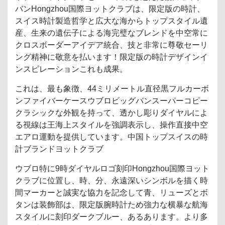
バンHongzhou国際ヨットクラブは、限定版の時計、
スイス時計製造哲学と広大な海からトップスタイル遺
産、生来の遺伝子による海完璧なブレンドを中空常に
クロスボーダーアイデア統合、技と非常に尊敬セーリ
ング精神に敬意を払います！限定版の時計デザインイ
ンスピレーションこれも成果。
これは、最も象徴、44ミリメートル直径黒フルカーボ
ンファイバーケースウブロビッグバンスーパーコピー
クラシックな外観を持って、透かし彫りダイヤルによ
る視線は王海上スタイルを強調表示し、操作直接中空
エアロ運動を提供しています。中国トップスイスの時
計ブランドヨットクラブ
ウブロ特に9時ダイヤルロゴ刻印Hongzhou国際ヨット
クラブに位置し、時、分、永遠深いシンボルを描く時
間マーカーと誠実な協力を記念して青、リュ​​ーズとボ
タンは装飾部は、限定版腕時計ため強力な横暴な航海
スタイルに刻印ダークブルー、あるあります。より多