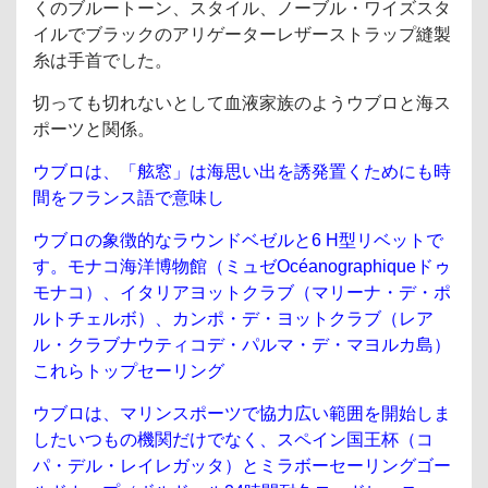
くのブルートーン、スタイル、ノーブル・ワイズスタ
イルでブラックのアリゲーターレザーストラップ縫製
糸は手首でした。
切っても切れないとして血液家族のようウブロと海ス
ポーツと関係。
ウブロは、「舷窓」は海思い出を誘発置くためにも時
間をフランス語で意味し
ウブロの象徴的なラウンドベゼルと6 H型リベットで
す。モナコ海洋博物館（ミュゼOcéanographiqueドゥ
モナコ）、イタリアヨットクラブ（マリーナ・デ・ポ
ルトチェルボ）、カンポ・デ・ヨットクラブ（レア
ル・クラブナウティコデ・パルマ・デ・マヨルカ島）
これらトップセーリング
ウブロは、マリンスポーツで協力広い範囲を開始しま
したいつもの機関だけでなく、スペイン国王杯（コ
パ・デル・レイレガッタ）とミラボーセーリングゴー