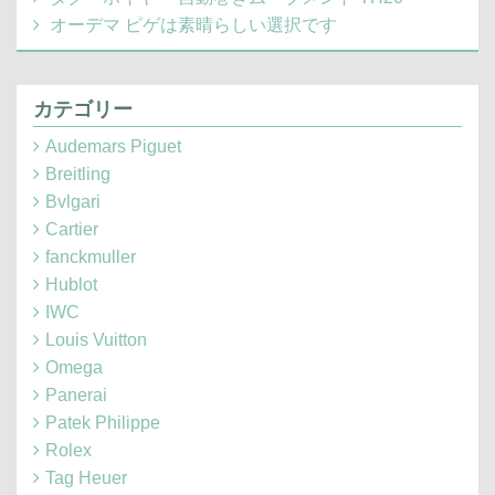
オーデマ ピゲは素晴らしい選択です
カテゴリー
Audemars Piguet
Breitling
Bvlgari
Cartier
fanckmuller
Hublot
IWC
Louis Vuitton
Omega
Panerai
Patek Philippe
Rolex
Tag Heuer