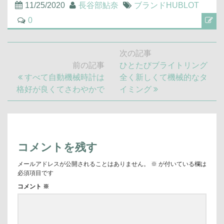
11/25/2020
長谷部鮎奈
ブランドHUBLOT
0
投
次の記事
稿
次
前の記事
ひとたびブライトリング
ナ
前
の
すべて自動機械時計は
全く新しくて機械的なタ
ビ
の
記
格好が良くてさわやかで
イミング
ゲ
記
事:
ー
シ
事:
ョ
ン
コメントを残す
メールアドレスが公開されることはありません。
※
が付いている欄は
必須項目です
コメント
※