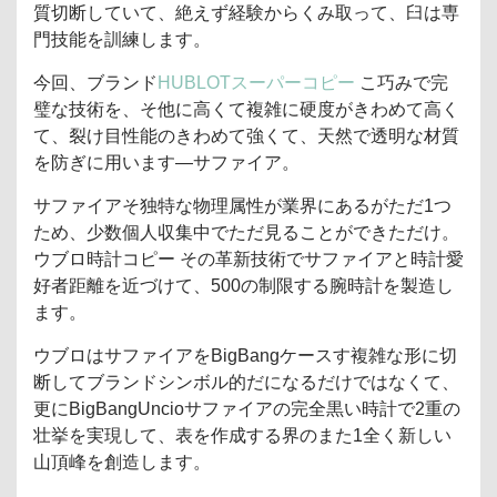
質切断していて、絶えず経験からくみ取って、臼は専
門技能を訓練します。
今回、ブランド
HUBLOTスーパーコピー
こ巧みで完
璧な技術を、そ他に高くて複雑に硬度がきわめて高く
て、裂け目性能のきわめて強くて、天然で透明な材質
を防ぎに用います―サファイア。
サファイアそ独特な物理属性が業界にあるがただ1つ
ため、少数個人収集中でただ見ることができただけ。
ウブロ時計コピー その革新技術でサファイアと時計愛
好者距離を近づけて、500の制限する腕時計を製造し
ます。
ウブロはサファイアをBigBangケースす複雑な形に切
断してブランドシンボル的だになるだけではなくて、
更にBigBangUncioサファイアの完全黒い時計で2重の
壮挙を実現して、表を作成する界のまた1全く新しい
山頂峰を創造します。