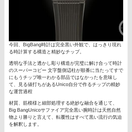
今回、BigBang時計は完全黒い外観で、はっきり現れ
る時計算する構造と精妙なチップ。
透明な手法と透かし彫り構造が完璧に解け合って時計
のスーパーコピー 文字盤側辺柱が順番に当たってすで
にもうチップ唯一わかる部品ではなかったを意味し
て、見る値打ちがあるUnico自分で作るチップの精妙
な運営過程
材質、筋模様と細部処理する絶妙な融合を通じて、
Big BangUnicoサファイア完全黒い腕時計は天然自然
物より勝りと言えて、転覆性はすべて黒い流行の気迫
を解釈します。