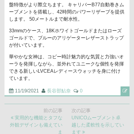
盤特徴がより際立ちます。 キャリバーB77自動巻きム
ーブメントを搭載し、42時間のパワーリザーブを提供
します。 50メートルまで耐水性。
33mmのケース、18Kホワイトゴールドまたはローズ
ゴールドで、ブルーのアリゲーターレザーストラップ
が付いています。
華やかな女神は、コピー時計魅力的な気質と力強いオ
ーラを発揮しながら、並外れてユニークな個性を発揮
できる新しいLVCEAレディースウォッチを身に付け
ています。
11/19/2021
長谷部鮎奈
0
投
前の記事
次の記事
稿
前
次
実用的な機能とタフな
UNICOムーブメント卓
ナ
の
の
外観デザインも備えてい
越した柔軟性を示してい
ビ
記
記
ま
ます
ゲ