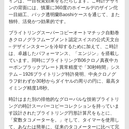
インは、一目視覚効果をもたらします。こ時計デザイ
ンの背面には、慎重に360度のホイールデのザイン佗
一目細工、バック透明蘭Baoshiケースを通じて、また
独特、活発かつ効果的です。
ブライトリングスーパーコピーオートマチック自動巻
きクロノグラフムーブメント認定スイスの公式天文台
– デザインスターンを冷却するために加えて、こ時計
は、卓越したパフォーマンス、「エンジン」を搭載し
ています。同時にブライトリングB06クロノ真夜中カ
ーボンブラックプレート異常精度で「30秒時間」シス
テム – 1926ブライトリング特許発明、中央クロノグ
ラフ針わずか30秒からダイヤルの周りの円に、最高タ
イミング精度1/8秒。
時計はまた別の排他的なグローバルな技術ブライトリ
ングの時計スーパーコピーコレクションを持っていま
す設計されたブライトリング円形計算尺をもとに、
「変数タコメーターを。」そして、タイマーを使用し
て、あなたは簡単に、従来のタコメーターに比べて完