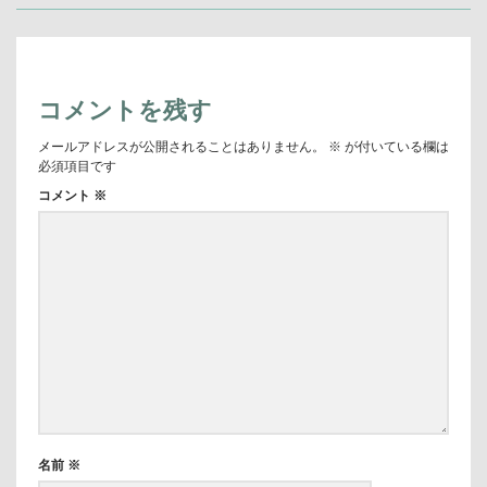
記
事:
ー
シ
事:
ョ
ン
コメントを残す
メールアドレスが公開されることはありません。
※
が付いている欄は
必須項目です
コメント
※
名前
※