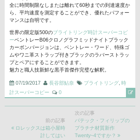
全に時間制限なしまたは離れて60秒までの到達速度か
ら、平均速度を測定することができ、優れたパフォー
マンスは自明です。
世界の限定版500の
ブライトリング時計スーパーコピ
ー
ベントレーB06クロノグラフミッドナイトブラック
カーボンバージョンは、ベントレー・ワード、特殊ゴ
ムやワニ革ストラップ付きブラックのラバーストラッ
プとペアにすることができます。
魅力と職人技新鮮な黒手首傑作完璧な解釈。
07/19/2017
長谷部鮎奈
ブライトリング
,
時
計スーパーコピー
0
投
次の記事
稿
次
前の記事
パテック・フィリップの
ナ
前
の
ロレックスは箱小屋時
プラチナ材質新作
ビ
の
記
計してはい
Twenty~4ですか？
ゲ