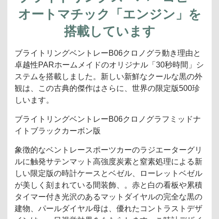
オートマチック「エンジン」を
搭載しています
ブライトリングベントレーB06クロノグラ動き理由と
卓越性PARホームメイドのオリジナル「30秒時間」シ
ステムを搭載しました。新しい新鮮なクールな黒の外
観は、この古典的傑作はさらに、世界の限定版500珍
しいます。
ブライトリングベントレーB06クロノグラフミッドナ
イトブラックカーボン版
象徴的なベントレースポーツカーのラジエーターグリ
ルに触発サテンマット高強度炭素と窒素処理による新
しい限定版の時計ケースとベゼル、ローレットベゼル
が美しく刻まれている間装飾、。赤と白の看板や累積
タイマー付き光沢のあるマットダイヤルの完全な黒の
建物、パールダイヤル母は、優れたコントラストデザ