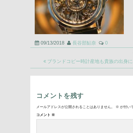
09/13/2018
長谷部鮎奈
0
投
稿
前
ブランドコピー時計産地も貴族の出身に
ナ
の
ビ
記
ゲ
事:
ー
シ
コメントを残す
ョ
ン
メールアドレスが公開されることはありません。
※
が付い
コメント
※