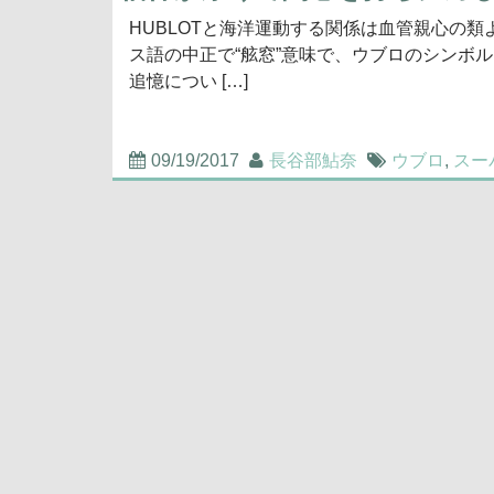
HUBLOTと海洋運動する関係は血管親心の
ス語の中正で“舷窓”意味で、ウブロのシンボ
追憶につい […]
09/19/2017
長谷部鮎奈
ウブロ
,
スー