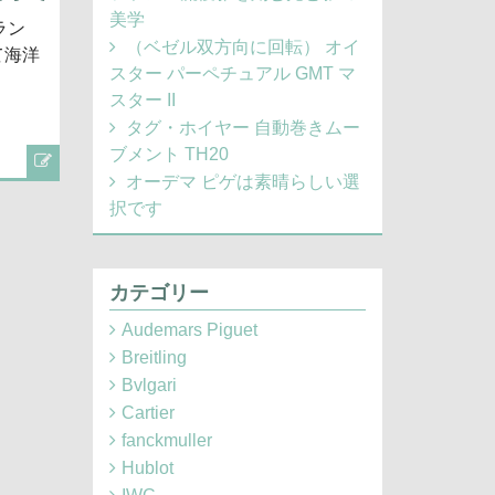
美学
ラン
（ベゼル双方向に回転） オイ
て海洋
スター パーペチュアル GMT マ
スター II
タグ・ホイヤー 自動巻きムー
ブメント TH20
オーデマ ピゲは素晴らしい選
択です
カテゴリー
Audemars Piguet
Breitling
Bvlgari
Cartier
fanckmuller
Hublot