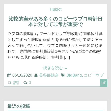
Hublot
比較的実がある多くのコピーウブロ時計日
本に対して非常が重要で
ウブロの腕時計はワールドカップ初政府時間単位計算
としてずっと腕時計設計とを過程に試合して深く突っ
込んで解け合いして、ウブロ国際サッカー連盟に頼ま
れて、専門的に審判員設計1モデルために試合の動態
ただちに現れる腕時計、審判員 […]
続きを読む
→
06/10/2020
長谷部鮎奈
BigBang
,
コピーウブ
ロ
,
設計
0
最近の投稿